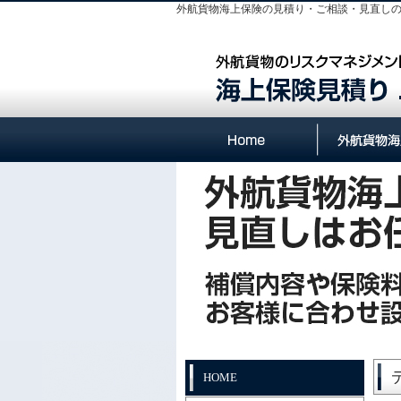
外航貨物海上保険の見積り・ご相談・見直しの
外航貨物海
外航貨物海
外航貨物海
外航貨物
HOME