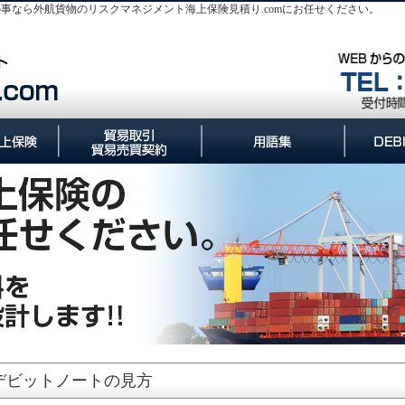
事なら外航貨物のリスクマネジメント海上保険見積り.comにお任せください。
上保険の保険期間
上保険の補償内容
上保険の保険料
海上保険とは？
貿易売買契約の成立から
貿易売買契約における
貿易取引の基本形
外航貨物海上保険保険関連用語
貿易関連用語集
代金決済までのフロー
主要取引条件
集
デビットノートの見方