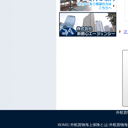
ク
外航貨
HOME
|
外航貨物海上保険とは
|
外航貨物海