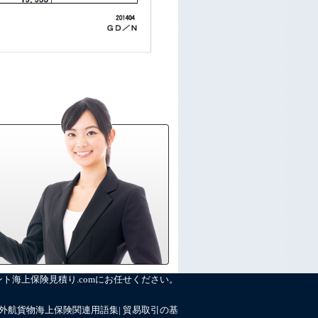
海上保険見積り.comにお任せください。
外航貨物海上保険関連用語集
|
貿易取引の基