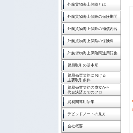
外航貨物海上保険とは
外航貨物海上保険の保険期間
外航貨物海上保険の補償内容
外航貨物海上保険の保険料
外航貨物海上保険関連用語集
貿易取引の基本形
貿易売買契約における
主要取引条件
貿易売買契約の成立から
代金決済までのフロー
貿易関連用語集
デビッドノートの見方
会社概要